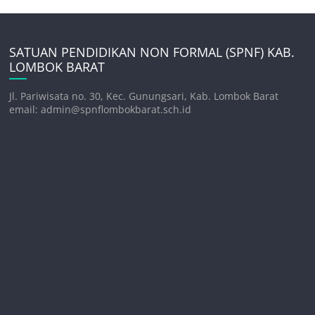
SATUAN PENDIDIKAN NON FORMAL (SPNF) KAB.
LOMBOK BARAT
Jl. Pariwisata no. 30, Kec. Gunungsari, Kab. Lombok Barat
email: admin@spnflombokbarat.sch.id