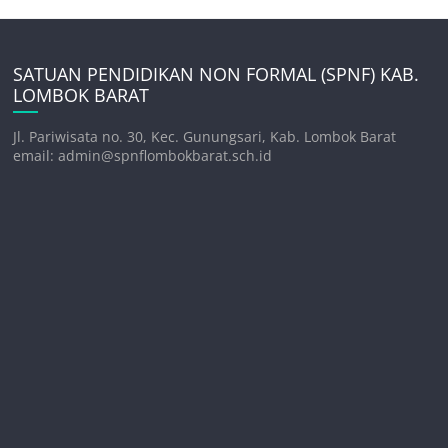
SATUAN PENDIDIKAN NON FORMAL (SPNF) KAB.
LOMBOK BARAT
Jl. Pariwisata no. 30, Kec. Gunungsari, Kab. Lombok Barat
email: admin@spnflombokbarat.sch.id