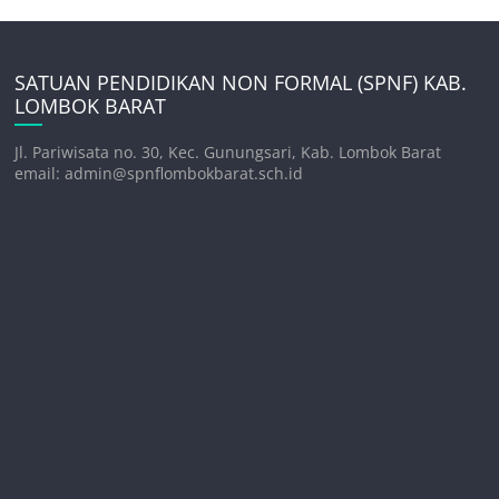
SATUAN PENDIDIKAN NON FORMAL (SPNF) KAB.
LOMBOK BARAT
Jl. Pariwisata no. 30, Kec. Gunungsari, Kab. Lombok Barat
email: admin@spnflombokbarat.sch.id