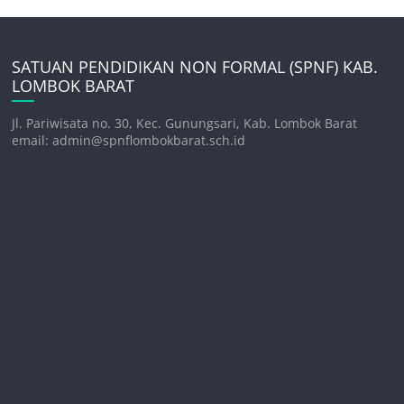
SATUAN PENDIDIKAN NON FORMAL (SPNF) KAB.
LOMBOK BARAT
Jl. Pariwisata no. 30, Kec. Gunungsari, Kab. Lombok Barat
email: admin@spnflombokbarat.sch.id