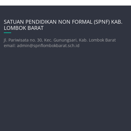
SATUAN PENDIDIKAN NON FORMAL (SPNF) KAB.
LOMBOK BARAT
Jl. Pariwisata no. 30, Kec. Gunungsari, Kab. Lombok Barat
email: admin@spnflombokbarat.sch.id