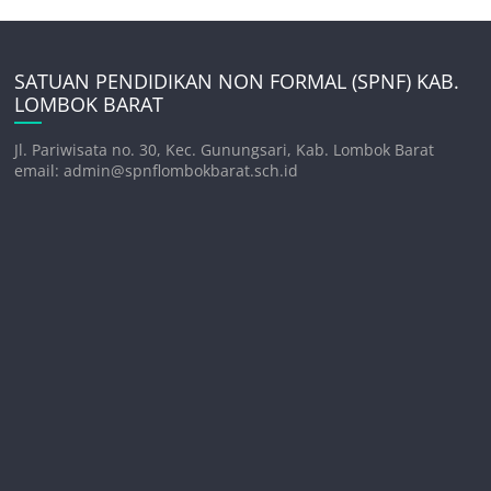
SATUAN PENDIDIKAN NON FORMAL (SPNF) KAB.
LOMBOK BARAT
Jl. Pariwisata no. 30, Kec. Gunungsari, Kab. Lombok Barat
email: admin@spnflombokbarat.sch.id