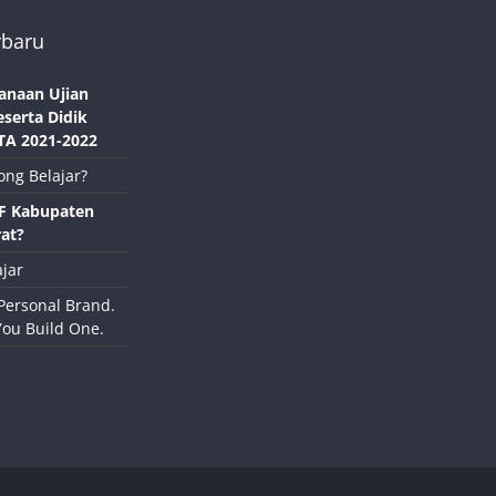
rbaru
anaan Ujian
eserta Didik
TA 2021-2022
ong Belajar?
NF Kabupaten
at?
jar
Personal Brand.
You Build One.