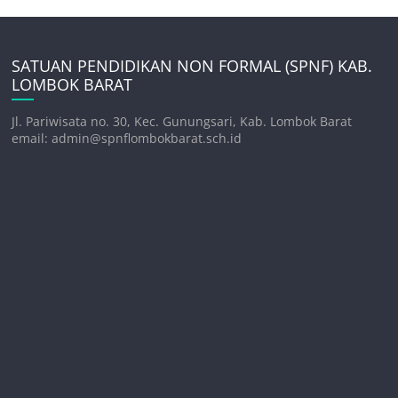
SATUAN PENDIDIKAN NON FORMAL (SPNF) KAB.
LOMBOK BARAT
Jl. Pariwisata no. 30, Kec. Gunungsari, Kab. Lombok Barat
email: admin@spnflombokbarat.sch.id