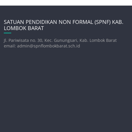
SATUAN PENDIDIKAN NON FORMAL (SPNF) KAB.
LOMBOK BARAT
Jl. Pariwisata no. 30, Kec. Gunungsari, Kab. Lombok Barat
email: admin@spnflombokbarat.sch.id