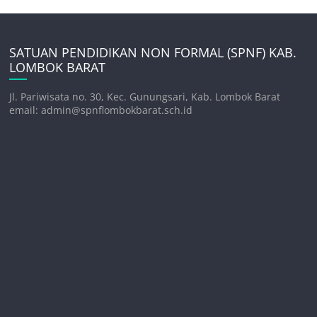
SATUAN PENDIDIKAN NON FORMAL (SPNF) KAB.
LOMBOK BARAT
Jl. Pariwisata no. 30, Kec. Gunungsari, Kab. Lombok Barat
email: admin@spnflombokbarat.sch.id