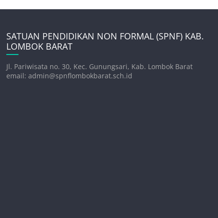
SATUAN PENDIDIKAN NON FORMAL (SPNF) KAB.
LOMBOK BARAT
Jl. Pariwisata no. 30, Kec. Gunungsari, Kab. Lombok Barat
email: admin@spnflombokbarat.sch.id