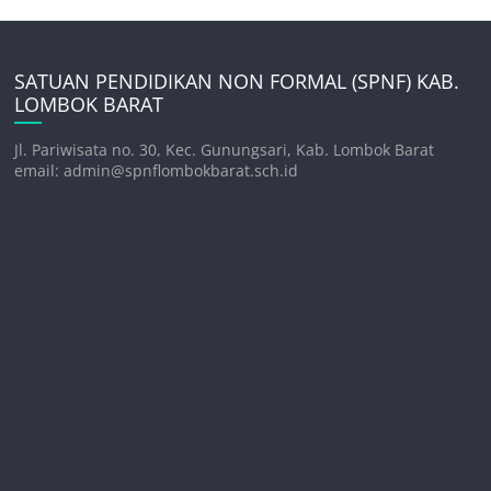
SATUAN PENDIDIKAN NON FORMAL (SPNF) KAB.
LOMBOK BARAT
Jl. Pariwisata no. 30, Kec. Gunungsari, Kab. Lombok Barat
email: admin@spnflombokbarat.sch.id