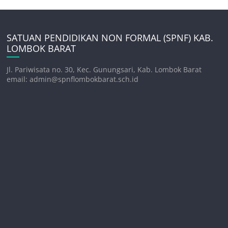
SATUAN PENDIDIKAN NON FORMAL (SPNF) KAB.
LOMBOK BARAT
Jl. Pariwisata no. 30, Kec. Gunungsari, Kab. Lombok Barat
email: admin@spnflombokbarat.sch.id