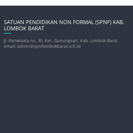
SATUAN PENDIDIKAN NON FORMAL (SPNF) KAB.
LOMBOK BARAT
Jl. Pariwisata no. 30, Kec. Gunungsari, Kab. Lombok Barat
email: admin@spnflombokbarat.sch.id