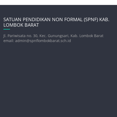
SATUAN PENDIDIKAN NON FORMAL (SPNF) KAB.
LOMBOK BARAT
Jl. Pariwisata no. 30, Kec. Gunungsari, Kab. Lombok Barat
email: admin@spnflombokbarat.sch.id