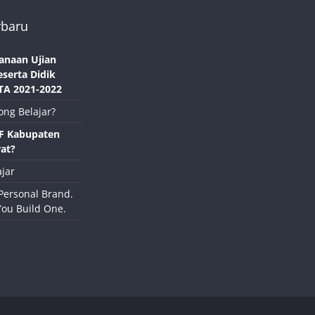
rbaru
anaan Ujian
eserta Didik
TA 2021-2022
ong Belajar?
NF Kabupaten
at?
jar
Personal Brand.
You Build One.