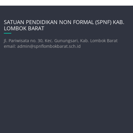
SATUAN PENDIDIKAN NON FORMAL (SPNF) KAB.
LOMBOK BARAT
Jl. Pariwisata no. 30, Kec. Gunungsari, Kab. Lombok Barat
email: admin@spnflombokbarat.sch.id