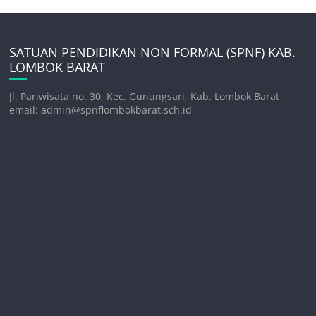
SATUAN PENDIDIKAN NON FORMAL (SPNF) KAB.
LOMBOK BARAT
Jl. Pariwisata no. 30, Kec. Gunungsari, Kab. Lombok Barat
email: admin@spnflombokbarat.sch.id