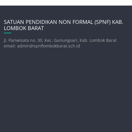
SATUAN PENDIDIKAN NON FORMAL (SPNF) KAB.
LOMBOK BARAT
Jl. Pariwisata no. 30, Kec. Gunungsari, Kab. Lombok Barat
email: admin@spnflombokbarat.sch.id