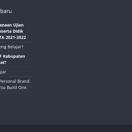
rbaru
anaan Ujian
eserta Didik
TA 2021-2022
ong Belajar?
NF Kabupaten
at?
jar
Personal Brand.
You Build One.