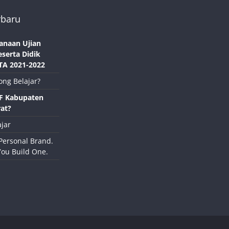
rbaru
anaan Ujian
eserta Didik
TA 2021-2022
ong Belajar?
NF Kabupaten
at?
jar
Personal Brand.
You Build One.