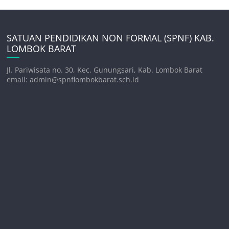
SATUAN PENDIDIKAN NON FORMAL (SPNF) KAB.
LOMBOK BARAT
Jl. Pariwisata no. 30, Kec. Gunungsari, Kab. Lombok Barat
email: admin@spnflombokbarat.sch.id