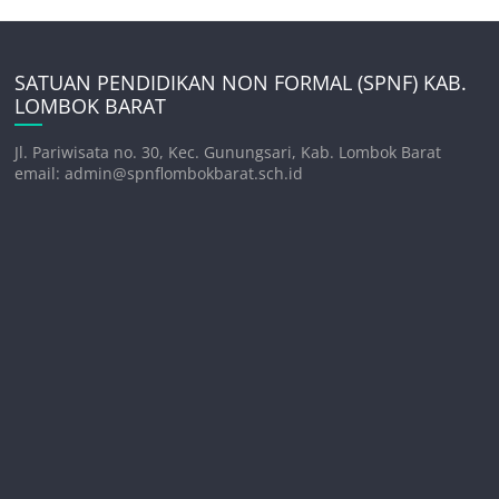
SATUAN PENDIDIKAN NON FORMAL (SPNF) KAB.
LOMBOK BARAT
Jl. Pariwisata no. 30, Kec. Gunungsari, Kab. Lombok Barat
email: admin@spnflombokbarat.sch.id