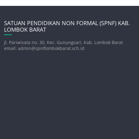
SATUAN PENDIDIKAN NON FORMAL (SPNF) KAB.
LOMBOK BARAT
Jl. Pariwisata no. 30, Kec. Gunungsari, Kab. Lombok Barat
email: admin@spnflombokbarat.sch.id