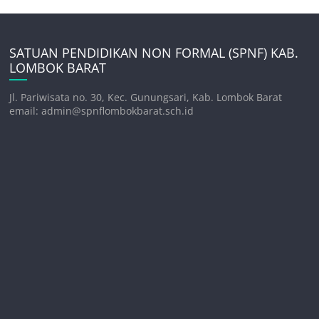
SATUAN PENDIDIKAN NON FORMAL (SPNF) KAB.
LOMBOK BARAT
Jl. Pariwisata no. 30, Kec. Gunungsari, Kab. Lombok Barat
email: admin@spnflombokbarat.sch.id