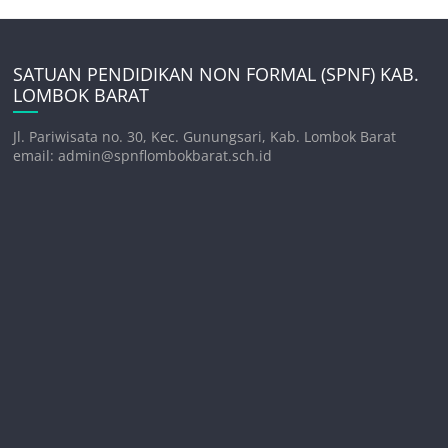
SATUAN PENDIDIKAN NON FORMAL (SPNF) KAB.
LOMBOK BARAT
Jl. Pariwisata no. 30, Kec. Gunungsari, Kab. Lombok Barat
email: admin@spnflombokbarat.sch.id