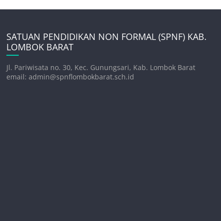
SATUAN PENDIDIKAN NON FORMAL (SPNF) KAB.
LOMBOK BARAT
Jl. Pariwisata no. 30, Kec. Gunungsari, Kab. Lombok Barat
email: admin@spnflombokbarat.sch.id