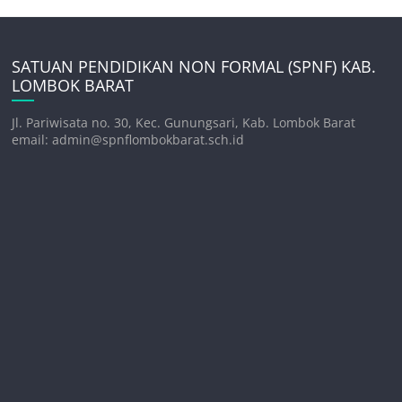
SATUAN PENDIDIKAN NON FORMAL (SPNF) KAB.
LOMBOK BARAT
Jl. Pariwisata no. 30, Kec. Gunungsari, Kab. Lombok Barat
email: admin@spnflombokbarat.sch.id