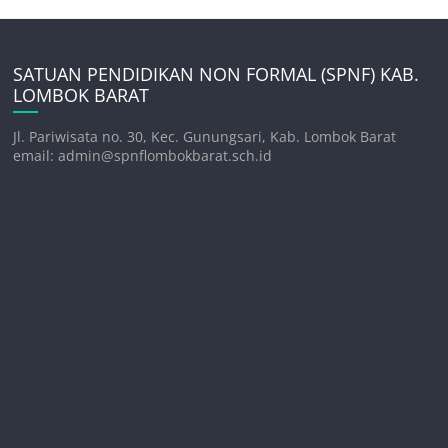
SATUAN PENDIDIKAN NON FORMAL (SPNF) KAB.
LOMBOK BARAT
Jl. Pariwisata no. 30, Kec. Gunungsari, Kab. Lombok Barat
email: admin@spnflombokbarat.sch.id