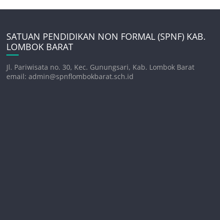
SATUAN PENDIDIKAN NON FORMAL (SPNF) KAB.
LOMBOK BARAT
Jl. Pariwisata no. 30, Kec. Gunungsari, Kab. Lombok Barat
email: admin@spnflombokbarat.sch.id