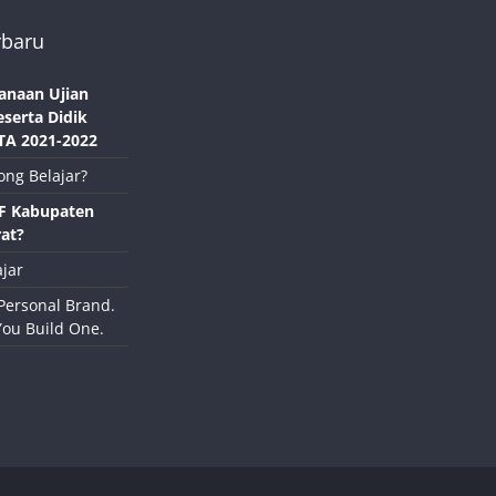
rbaru
anaan Ujian
eserta Didik
TA 2021-2022
ong Belajar?
NF Kabupaten
at?
jar
Personal Brand.
You Build One.