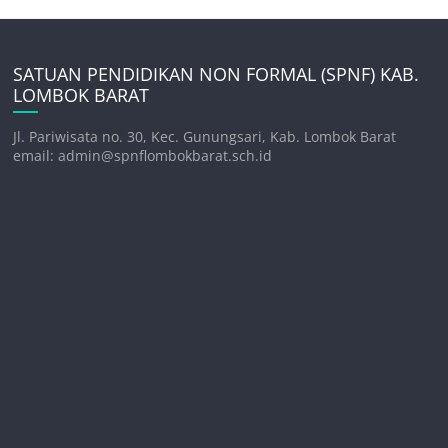
SATUAN PENDIDIKAN NON FORMAL (SPNF) KAB.
LOMBOK BARAT
Jl. Pariwisata no. 30, Kec. Gunungsari, Kab. Lombok Barat
email: admin@spnflombokbarat.sch.id