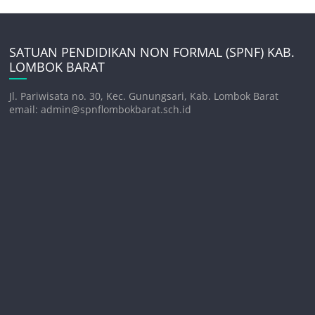
SATUAN PENDIDIKAN NON FORMAL (SPNF) KAB.
LOMBOK BARAT
Jl. Pariwisata no. 30, Kec. Gunungsari, Kab. Lombok Barat
email: admin@spnflombokbarat.sch.id