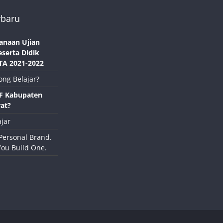
rbaru
anaan Ujian
eserta Didik
TA 2021-2022
ong Belajar?
NF Kabupaten
at?
jar
Personal Brand.
You Build One.