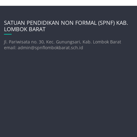
SATUAN PENDIDIKAN NON FORMAL (SPNF) KAB.
LOMBOK BARAT
Jl. Pariwisata no. 30, Kec. Gunungsari, Kab. Lombok Barat
email: admin@spnflombokbarat.sch.id