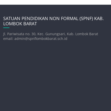
SATUAN PENDIDIKAN NON FORMAL (SPNF) KAB.
LOMBOK BARAT
Jl. Pariwisata no. 30, Kec. Gunungsari, Kab. Lombok Barat
email: admin@spnflombokbarat.sch.id