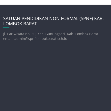
SATUAN PENDIDIKAN NON FORMAL (SPNF) KAB.
LOMBOK BARAT
Jl. Pariwisata no. 30, Kec. Gunungsari, Kab. Lombok Barat
email: admin@spnflombokbarat.sch.id