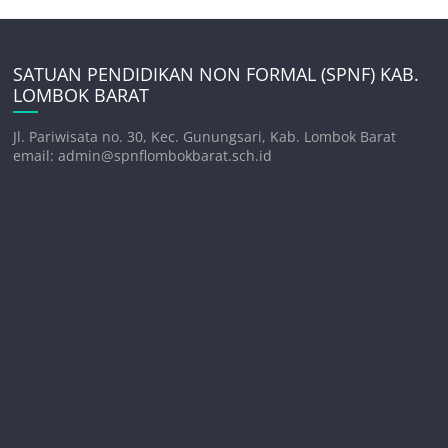
SATUAN PENDIDIKAN NON FORMAL (SPNF) KAB.
LOMBOK BARAT
Jl. Pariwisata no. 30, Kec. Gunungsari, Kab. Lombok Barat
email: admin@spnflombokbarat.sch.id