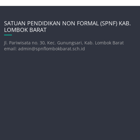
SATUAN PENDIDIKAN NON FORMAL (SPNF) KAB.
LOMBOK BARAT
Jl. Pariwisata no. 30, Kec. Gunungsari, Kab. Lombok Barat
email: admin@spnflombokbarat.sch.id