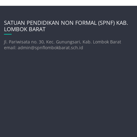
SATUAN PENDIDIKAN NON FORMAL (SPNF) KAB.
LOMBOK BARAT
Jl. Pariwisata no. 30, Kec. Gunungsari, Kab. Lombok Barat
email: admin@spnflombokbarat.sch.id