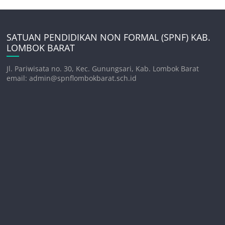
SATUAN PENDIDIKAN NON FORMAL (SPNF) KAB.
LOMBOK BARAT
Jl. Pariwisata no. 30, Kec. Gunungsari, Kab. Lombok Barat
email: admin@spnflombokbarat.sch.id