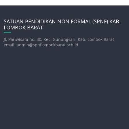
SATUAN PENDIDIKAN NON FORMAL (SPNF) KAB.
LOMBOK BARAT
Jl. Pariwisata no. 30, Kec. Gunungsari, Kab. Lombok Barat
email: admin@spnflombokbarat.sch.id