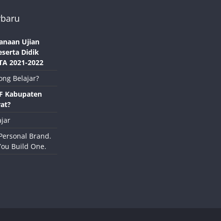
rbaru
anaan Ujian
eserta Didik
TA 2021-2022
ong Belajar?
NF Kabupaten
at?
jar
Personal Brand.
You Build One.