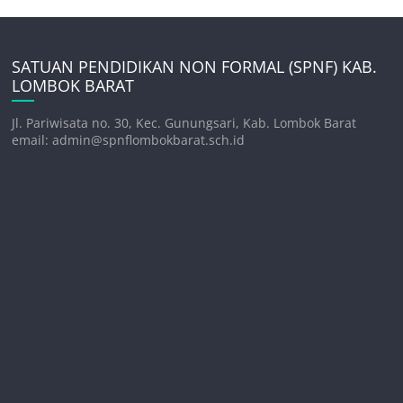
SATUAN PENDIDIKAN NON FORMAL (SPNF) KAB.
LOMBOK BARAT
Jl. Pariwisata no. 30, Kec. Gunungsari, Kab. Lombok Barat
email: admin@spnflombokbarat.sch.id