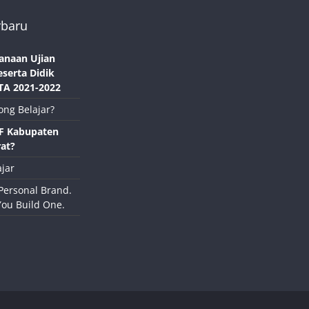
rbaru
anaan Ujian
eserta Didik
TA 2021-2022
ong Belajar?
NF Kabupaten
at?
jar
Personal Brand.
You Build One.