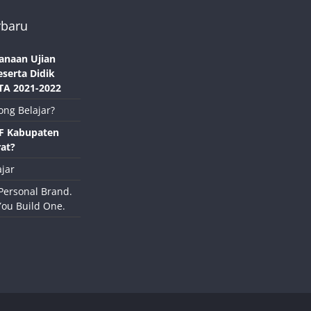
rbaru
anaan Ujian
eserta Didik
TA 2021-2022
ong Belajar?
NF Kabupaten
at?
jar
Personal Brand.
You Build One.