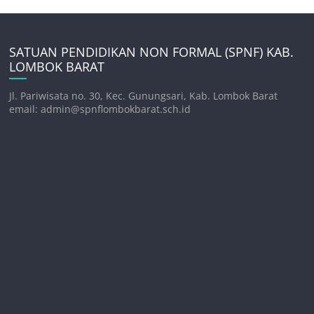
SATUAN PENDIDIKAN NON FORMAL (SPNF) KAB.
LOMBOK BARAT
Jl. Pariwisata no. 30, Kec. Gunungsari, Kab. Lombok Barat
email: admin@spnflombokbarat.sch.id