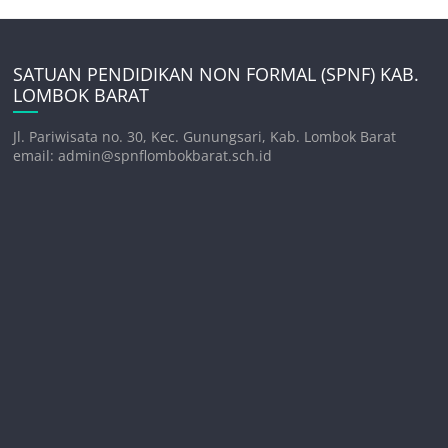
SATUAN PENDIDIKAN NON FORMAL (SPNF) KAB.
LOMBOK BARAT
Jl. Pariwisata no. 30, Kec. Gunungsari, Kab. Lombok Barat
email: admin@spnflombokbarat.sch.id