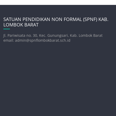
SATUAN PENDIDIKAN NON FORMAL (SPNF) KAB.
LOMBOK BARAT
Jl. Pariwisata no. 30, Kec. Gunungsari, Kab. Lombok Barat
email: admin@spnflombokbarat.sch.id