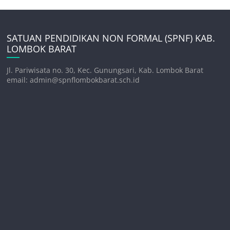
SATUAN PENDIDIKAN NON FORMAL (SPNF) KAB.
LOMBOK BARAT
Jl. Pariwisata no. 30, Kec. Gunungsari, Kab. Lombok Barat
email: admin@spnflombokbarat.sch.id